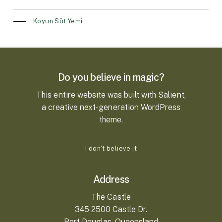
Koyun Süt Yemi
Do you believe in magic?
This entire website was built with Salient,
a creative next-generation WordPress
theme.
I
d
o
n
'
t
b
e
l
i
e
v
e
i
t
Address
The Castle
345 2500 Castle Dr.
Port Douglas, Queensland